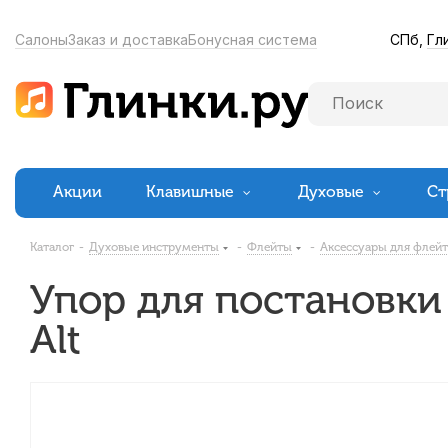
СПб,
Гл
Салоны
Заказ и доставка
Бонусная система
Акции
Клавишные
Духовые
Ст
Каталог
-
Духовые инструменты
-
Флейты
-
Аксессуары для флей
Упор для постановки 
Alt