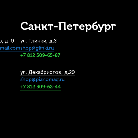
Санкт-Петербург
а флейтиста Bo Pep 217
аличии, > 3 шт.
, д. 9
ул. Глинки, д.3
1 810
р.
mail.com
shop@glinki.ru
1 719
р.
+7 812 509-65-87
ул. Декабристов, д.29
shop@pianomag.ru
+7 812 509-62-44
ort Thumb Guide черный