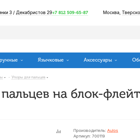
инки 3
/
Декабристов 29
Москва,
Тверско
+7 812 509-65-87
рунные
Язычковые
Аксессуары
Об
ты
-
Упоры для пальцев
пальцев на блок-флейт
Производитель:
Aulos
Артикул:
700119