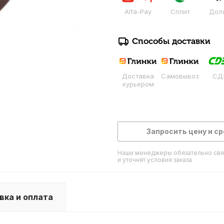
Alfa-Pay
Сплит
Дол
Способы доставки
Доставка
Самовывоз
СД
курьером
Запросить цену и ср
Наши менеджеры обязательно свя
и уточнят условия заказа
вка и оплата