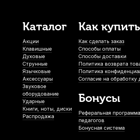
Каталог
Как купить
Коврик для флейты Мозеръ CFL-01
Протирка для го
В наличии
Акции
Как сделать заказ
1 420
р.
Клавишные
Способы оплаты
1 349
р.
Духовые
Способы доставки
Струнные
Политика возврата тов
Язычковые
Политика конфиденциа
-5%
-5%
Аксессуары
Согласие на обработку
Звуковое
оборудование
Бонусы
Ударные
Книги, ноты, диски
Реферальная программа
Распродажа
педагогов
Бонусная система
Футляр для флейты Brahner FC-70
Чехол для кейса ф