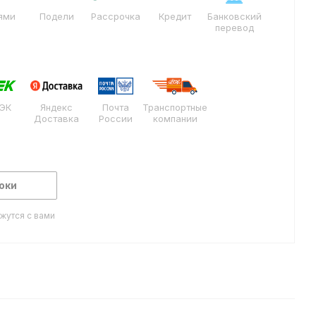
ями
Подели
Рассрочка
Кредит
Банковский
перевод
ЭК
Яндекс
Почта
Транспортные
Доставка
России
компании
оки
жутся с вами