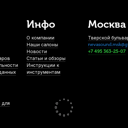
Инфо
Москва
ловки флейты-пикколо BG A39K микрофибра
Упор для пальц
В наличии, > 3 шт.
В н
О компании
Тверской бульвар
1 500
р.
Наши салоны
nevasound.msk@g
1 425
р.
Новости
+7 495 363-25-07
аров
Статьи и обзоры
льности
Инструкции к
-5%
 данных
инструментам
 для
лейты АМС ФЛ1-47-12-7
Упор для пальца флейтиста Thumbp