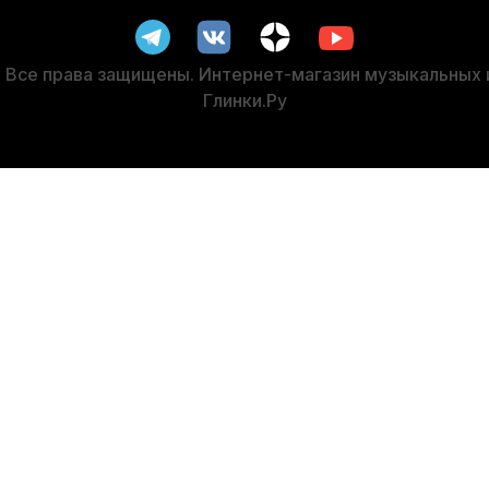
личии, > 3 шт.
В наличии, > 3
 120
р.
2 590
р.
 014
р.
2 460
р.
Все права защищены. Интернет-магазин музыкальных
Глинки.Ру
-5%
-5%
СУПЕРЦЕНА
кладки для флейты FluteGels
Лира для флейты Brahner SDM
В наличии
В наличии, >
3 030
р.
3 390
р
2 878
р.
3 220
р